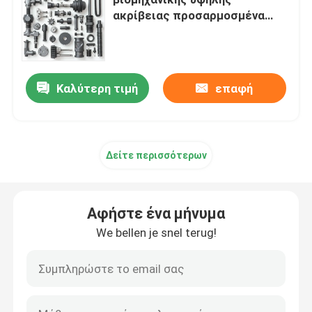
ακρίβειας προσαρμοσμένα
στις απαιτήσεις σας
CNC γυρίζοντας μέρη άλεσης
CNC μέρη ανοξείδωτου
Καλύτερη τιμή
επαφή
CNC μέρη ορείχαλκου
Δείτε περισσότερων
CNC μέρη τιτανίου
Αφήστε ένα μήνυμα
Μέρη κοπής με λέιζερ
We bellen je snel terug!
CNC μέρη σφράγισης
3D Τυποποιημένα Μέρη