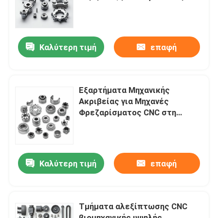
Επεξεργασία Επιμετάλλωσης
για Κατασκευές και Υποδομές
Σχετικά με εμάς
Καλύτερη τιμή
επαφή
Επισκεψή εργοστασίου
Έλεγχος ποιότητας
Εξαρτήματα Μηχανικής
Ακριβείας για Μηχανές
Φρεζαρίσματος CNC στη
Επικοινωνήστε μαζί μας
Βιομηχανική Παραγωγή
Ειδήσεις
Καλύτερη τιμή
επαφή
Ανταλλακτικά κατεργασμένα με Cnc
Τμήματα αλεξίπτωσης CNC
Ανταλλακτικά φρέζας CNC
βιομηχανικής υψηλής