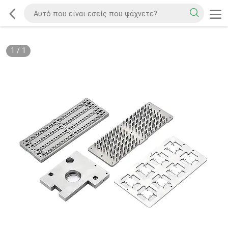
1
/
1