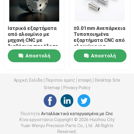
CNC γυρίζοντας μέρη άλεσης
Ιατρικά εξαρτήματα
±0.01mm Ανεπάρκεια
από αλουμίνιο με
Τυποποιημένα
CNC μέρη ανοξείδωτου
μηχανή CNC με
εξαρτήματα CNC από
διαθέσιμη παράδοση
αλουμίνιο για
UPS
βιομηχανικές
CNC μέρη ορείχαλκου
Αποστολή
Αποστολή
εφαρμογές
ερώτησης
ερώτησης
CNC μέρη τιτανίου
Αρχική Σελίδα
Περίπου εμείς
επαφή
Desktop Site
Sitemap
Privacy Policy
Μέρη κοπής με λέιζερ
CNC μέρη σφράγισης
Ποιότητα
Ανταλλακτικά κατεργασμένα με Cnc
Κίνα εργοστάσιο.Copyright © 2026 Huizhou City
Yuan Wenyu Precision Parts Co., Ltd.. All Rights
3D Τυποποιημένα Μέρη
Reserved.