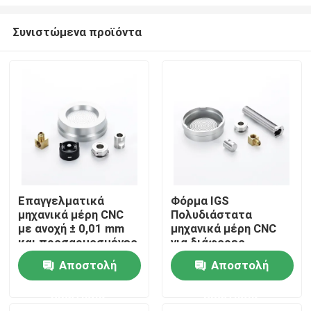
Συνιστώμενα προϊόντα
Επαγγελματικά
Φόρμα IGS
μηχανικά μέρη CNC
Πολυδιάστατα
Σπίτι
με ανοχή ± 0,01 mm
μηχανικά μέρη CNC
και προσαρμοσμένες
για διάφορες
λύσεις επίστρωσης
διαδικασίες
Προϊόντα
Αποστολή
Αποστολή
κατασκευής OEM
ODM
ερώτησης
ερώτησης
Βίντεο