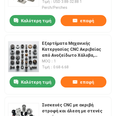
Τιμή：USD 3.88-32.88 1
Perch/Perches
Καλύτερη τιμή
επαφή
Εξαρτήματα Μηχανικής
Κατεργασίας CNC Ακριβείας
από Ανοξείδωτο Χάλυβα,
Αλουμίνιο, Ορείχαλκο
MOQ：1
Τιμή：0.68-6.68
Καλύτερη τιμή
επαφή
Συσκευές CNC με ακριβή
στροφή και άλεση με στενές