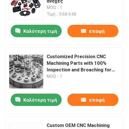
ανοχές
MOQ：1
Τιμή：0.68-6.68
Καλύτερη τιμή
επαφή
Customized Precision CNC
Machining Parts with 100%
Inspection and Broaching for
Stainless Steel and Aluminum
MOQ：1
Σπίτι
Καλύτερη τιμή
επαφή
Προϊόντα
Custom OEM CNC Machining
Βίντεο