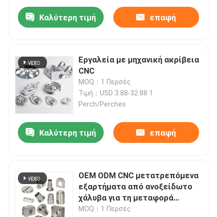
Καλύτερη τιμή
επαφή
Εργαλεία με μηχανική ακρίβεια
CNC
MOQ：1 Περσές
Τιμή：USD 3.88-32.88 1
Perch/Perches
Καλύτερη τιμή
επαφή
OEM ODM CNC μετατρεπόμενα
εξαρτήματα από ανοξείδωτο
χάλυβα για τη μεταφορά
βιομηχανικού εξοπλισμού
MOQ：1 Περσές