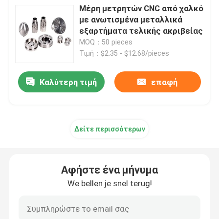
Μέρη μετρητών CNC από χαλκό
με ανωτισμένα μεταλλικά
CNC γυρίζοντας μέρη άλεσης
εξαρτήματα τελικής ακριβείας
MOQ：50 pieces
Τιμή：$2.35 - $12.68/pieces
CNC μέρη ανοξείδωτου
Καλύτερη τιμή
επαφή
CNC μέρη ορείχαλκου
CNC μέρη τιτανίου
Δείτε περισσότερων
Μέρη κοπής με λέιζερ
Αφήστε ένα μήνυμα
CNC μέρη σφράγισης
We bellen je snel terug!
3D Τυποποιημένα Μέρη