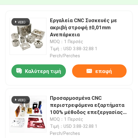
Εργαλεία CNC Συσκευές με
ακριβή στροφή ±0,01mm
Ανεπάρκεια
MOQ：1 Περσές
Τιμή：USD 3.88-32.88 1
Perch/Perches
Καλύτερη τιμή
επαφή
Προσαρμοσμένα CNC
περιστρεφόμενα εξαρτήματα
100% μέθοδος επεξεργασίας
επιθεώρησης
MOQ：1 Περσές
Τιμή：USD 3.88-32.88 1
Perch/Perches