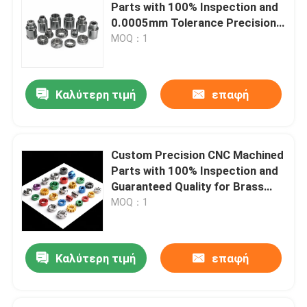
Parts with 100% Inspection and
0.0005mm Tolerance Precision
CNC Turning Milling Parts
Σχετικά με εμάς
MOQ：1
Επισκεψή εργοστασίου
Καλύτερη τιμή
επαφή
Έλεγχος ποιότητας
Custom Precision CNC Machined
Επικοινωνήστε μαζί μας
Parts with 100% Inspection and
Guaranteed Quality for Brass
Aluminum Steel Components
MOQ：1
Ειδήσεις
Ανταλλακτικά κατεργασμένα με Cnc
Καλύτερη τιμή
επαφή
Ανταλλακτικά φρέζας CNC