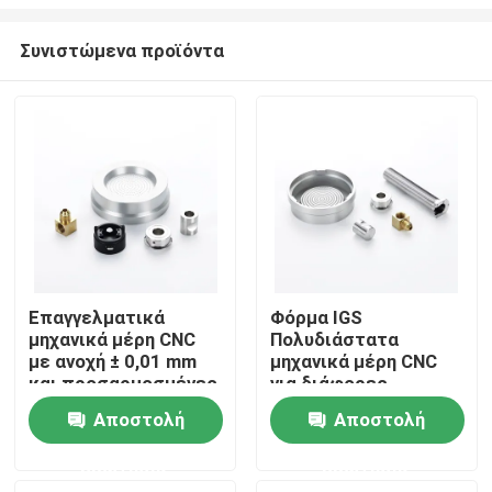
Συνιστώμενα προϊόντα
Επαγγελματικά
Φόρμα IGS
μηχανικά μέρη CNC
Πολυδιάστατα
Σπίτι
με ανοχή ± 0,01 mm
μηχανικά μέρη CNC
και προσαρμοσμένες
για διάφορες
λύσεις επίστρωσης
διαδικασίες
Προϊόντα
Αποστολή
Αποστολή
κατασκευής OEM
ODM
ερώτησης
ερώτησης
Βίντεο