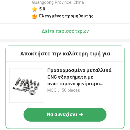
Guangdong Province ,China
5.0
Ελεγχμένος προμηθευτής
Δείτε περισσότερων
Αποκτήστε την καλύτερη τιμή για
Προσαρμοσμένα μεταλλικά
CNC εξαρτήματα με
ανωτισμένο φινίρισμα
OEM/ODM διαθέσιμα
MOQ： 50 pieces
Να συνεχίσει