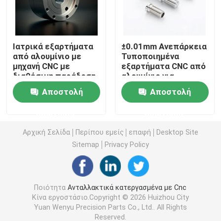
CNC γυρίζοντας μέρη άλεσης
Ιατρικά εξαρτήματα
±0.01mm Ανεπάρκεια
από αλουμίνιο με
Τυποποιημένα
CNC μέρη ανοξείδωτου
μηχανή CNC με
εξαρτήματα CNC από
διαθέσιμη παράδοση
αλουμίνιο για
UPS
βιομηχανικές
CNC μέρη ορείχαλκου
Αποστολή
Αποστολή
εφαρμογές
ερώτησης
ερώτησης
CNC μέρη τιτανίου
Αρχική Σελίδα
Περίπου εμείς
επαφή
Desktop Site
Sitemap
Privacy Policy
Μέρη κοπής με λέιζερ
CNC μέρη σφράγισης
Ποιότητα
Ανταλλακτικά κατεργασμένα με Cnc
Κίνα εργοστάσιο.Copyright © 2026 Huizhou City
Yuan Wenyu Precision Parts Co., Ltd.. All Rights
3D Τυποποιημένα Μέρη
Reserved.