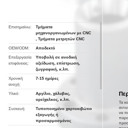
Επισημαίνω
Τμήματα
μηχανοργανωμένων με CNC
,
Τμήματα μετρητών CNC
OEM/ODM
Αποδεκτό
Επεξεργασία
Υποβολή σε ανοδική
επιφάνειας
οξείδωση, επίστρωση,
ζωγραφική, κ.λπ.
Χρονική
7-15 ημέρες
ανοχή
Περ
Υλικό
Αργίλιο, χάλυβας,
ορείχαλκος, κ.λπ.
Τα κ
αντα
Συσκευή
Τυποποιημένο χαρτοκιβώτιο
να π
εξαγωγής ή
παρα
προσαρμοσμένος
προσ