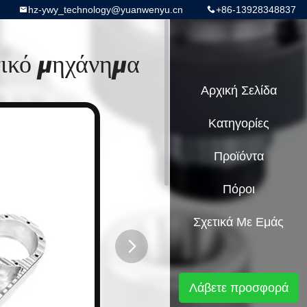
hz-ywy_technology@yuanwenyu.cn
+86-13928348837
νικό μηχάνημα
Αρχική Σελίδα
Κατηγορίες
Προϊόντα
Πόροι
Σχετικά Με Εμάς
button
Λάβετε προσφορά