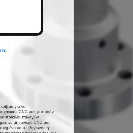
στε
κρίβεια για να
ς μηχανικής CNC μας μπορούν
α ποικιλία επιλογών
ηρεσίες μηχανικής CNC μας
οιημένο κουτί εξαγωγής ή