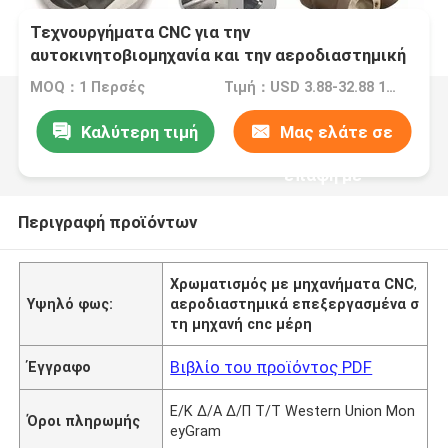
Τεχνουργήματα CNC για την
αυτοκινητοβιομηχανία και την αεροδιαστημική
βιομηχανία
MOQ：1 Περσές
Τιμή：USD 3.88-32.88 1 Perch/Perches
Καλύτερη τιμή
Μας ελάτε σε
επαφή με
Περιγραφή προϊόντων
Χρωματισμός με μηχανήματα CNC
,
Υψηλό φως:
αεροδιαστημικά επεξεργασμένα σ
τη μηχανή cnc μέρη
Βιβλίο του προϊόντος PDF
Έγγραφο
Ε/Κ Δ/Α Δ/Π Τ/Τ Western Union Mon
Όροι πληρωμής
eyGram