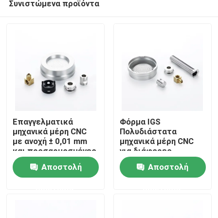
Συνιστώμενα προϊόντα
Επαγγελματικά
Φόρμα IGS
μηχανικά μέρη CNC
Πολυδιάστατα
με ανοχή ± 0,01 mm
μηχανικά μέρη CNC
και προσαρμοσμένες
για διάφορες
Σπίτι
λύσεις επίστρωσης
διαδικασίες
Αποστολή
Αποστολή
κατασκευής OEM
ODM
Προϊόντα
ερώτησης
ερώτησης
Βίντεο