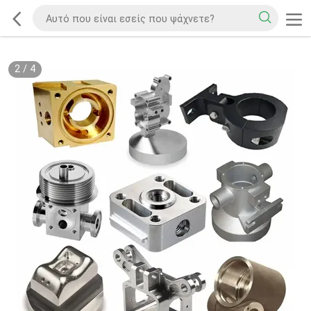
2
/
4