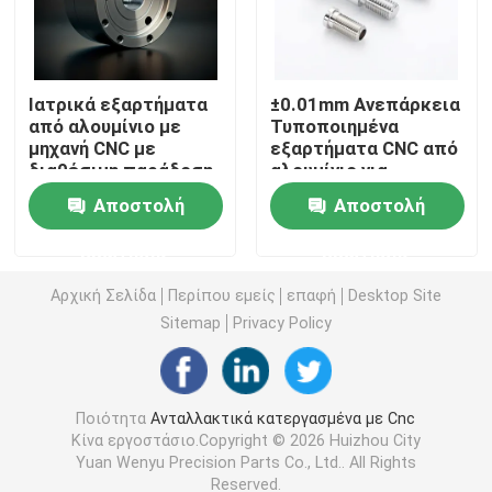
CNC γυρίζοντας μέρη άλεσης
Ιατρικά εξαρτήματα
±0.01mm Ανεπάρκεια
από αλουμίνιο με
Τυποποιημένα
CNC μέρη ανοξείδωτου
μηχανή CNC με
εξαρτήματα CNC από
διαθέσιμη παράδοση
αλουμίνιο για
UPS
βιομηχανικές
CNC μέρη ορείχαλκου
Αποστολή
Αποστολή
εφαρμογές
ερώτησης
ερώτησης
CNC μέρη τιτανίου
Αρχική Σελίδα
Περίπου εμείς
επαφή
Desktop Site
Sitemap
Privacy Policy
Μέρη κοπής με λέιζερ
CNC μέρη σφράγισης
Ποιότητα
Ανταλλακτικά κατεργασμένα με Cnc
Κίνα εργοστάσιο.Copyright © 2026 Huizhou City
Yuan Wenyu Precision Parts Co., Ltd.. All Rights
3D Τυποποιημένα Μέρη
Reserved.