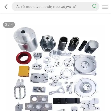
2
/
4