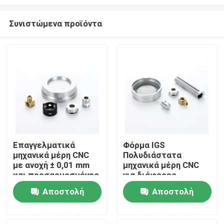
Συνιστώμενα προϊόντα
Επαγγελματικά
Φόρμα IGS
μηχανικά μέρη CNC
Πολυδιάστατα
Σπίτι
με ανοχή ± 0,01 mm
μηχανικά μέρη CNC
και προσαρμοσμένες
για διάφορες
λύσεις επίστρωσης
διαδικασίες
Προϊόντα
Αποστολή
Αποστολή
κατασκευής OEM
ODM
ερώτησης
ερώτησης
Βίντεο