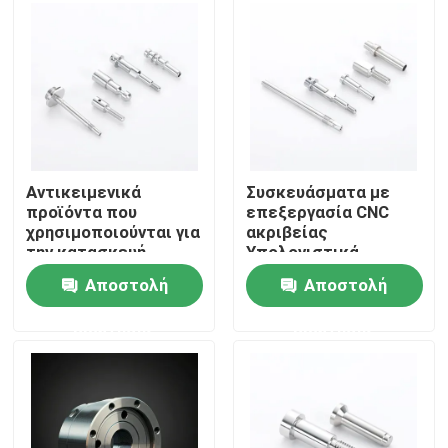
Σχετικά με εμάς
Επισκεψή εργοστασίου
Έλεγχος ποιότητας
Αντικειμενικά
Συσκευάσματα με
προϊόντα που
επεξεργασία CNC
χρησιμοποιούνται για
ακριβείας
Επικοινωνήστε μαζί μας
την κατασκευή
Υπολογιστικά
ηλεκτρικών
εξαρτήματα με
Αποστολή
Αποστολή
συσκευών
επεξεργασία με
Ειδήσεις
ανοχή ± 0,01 mm
ερώτησης
ερώτησης
Ανταλλακτικά κατεργασμένα με Cnc
Ανταλλακτικά φρέζας CNC