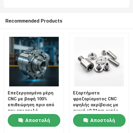
CNC γυρίζοντας μέρη άλεσης
Recommended Products
CNC μέρη ανοξείδωτου
CNC μέρη ορείχαλκου
CNC μέρη τιτανίου
Μέρη κοπής με λέιζερ
Επεξεργασμένα μέρη
Εξαρτήματα
CNC με βαφή 100%
φρεζαρίσματος CNC
επιθεώρηση πριν από
υψηλής ακρίβειας με
CNC μέρη σφράγισης
την αποστολή
ανοχή ±0.01mm εντός
των απαιτήσεων του
Αποστολή
Αποστολή
πελάτη
3D Τυποποιημένα Μέρη