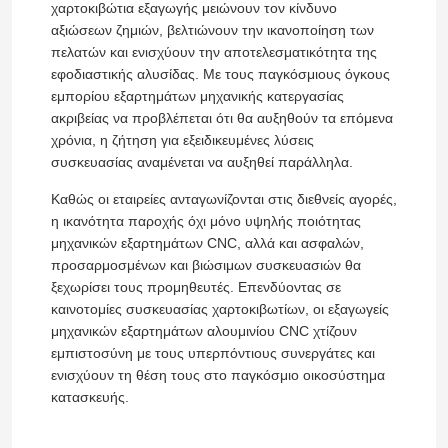
χαρτοκιβώτια εξαγωγής μειώνουν τον κίνδυνο
αξιώσεων ζημιών, βελτιώνουν την ικανοποίηση των
πελατών και ενισχύουν την αποτελεσματικότητα της
Σχετικά με εμάς
εφοδιαστικής αλυσίδας. Με τους παγκόσμιους όγκους
εμπορίου εξαρτημάτων μηχανικής κατεργασίας
ακριβείας να προβλέπεται ότι θα αυξηθούν τα επόμενα
Επισκεψή εργοστασίου
χρόνια, η ζήτηση για εξειδικευμένες λύσεις
συσκευασίας αναμένεται να αυξηθεί παράλληλα.
Έλεγχος ποιότητας
Καθώς οι εταιρείες ανταγωνίζονται στις διεθνείς αγορές,
η ικανότητα παροχής όχι μόνο υψηλής ποιότητας
μηχανικών εξαρτημάτων CNC, αλλά και ασφαλών,
Επικοινωνήστε μαζί μας
προσαρμοσμένων και βιώσιμων συσκευασιών θα
ξεχωρίσει τους προμηθευτές. Επενδύοντας σε
Ειδήσεις
καινοτομίες συσκευασίας χαρτοκιβωτίων, οι εξαγωγείς
μηχανικών εξαρτημάτων αλουμινίου CNC χτίζουν
εμπιστοσύνη με τους υπερπόντιους συνεργάτες και
Ανταλλακτικά κατεργασμένα με Cnc
ενισχύουν τη θέση τους στο παγκόσμιο οικοσύστημα
κατασκευής.
Ανταλλακτικά φρέζας CNC