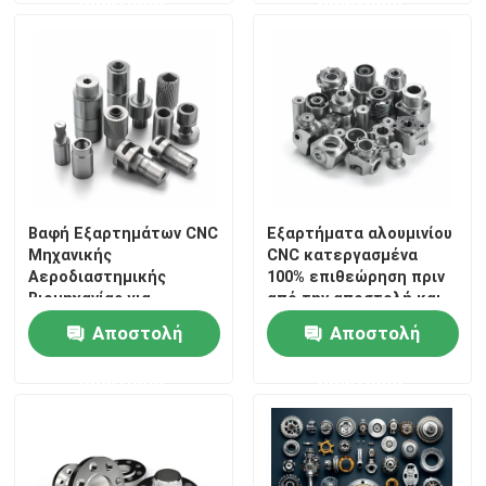
ερώτησης
ερώτησης
CNC ξύλινα μέρη
Υπηρεσίες χύτευσης με έγχυση
Τμήματα ρίψεων κύβων
Βαφή Εξαρτημάτων CNC
Εξαρτήματα αλουμινίου
Μηχανικής
CNC κατεργασμένα
Υπηρεσία εξατομικευμένων συγκόλλησης
Αεροδιαστημικής
100% επιθεώρηση πριν
Βιομηχανίας για
από την αποστολή και
Εξειδικευμένες
επιμετάλλωση για
Αποστολή
Αποστολή
Εφαρμογές
έλεγχο
ερώτησης
ερώτησης