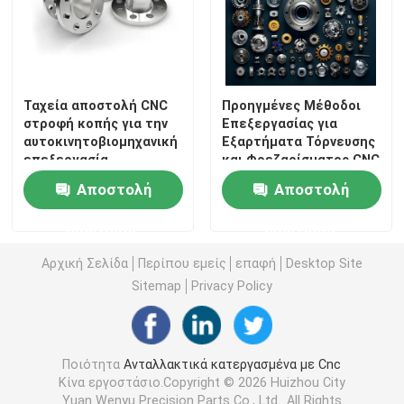
Ταχεία αποστολή CNC
Προηγμένες Μέθοδοι
στροφή κοπής για την
Επεξεργασίας για
αυτοκινητοβιομηχανική
Εξαρτήματα Τόρνευσης
επεξεργασία
και Φρεζαρίσματος CNC
σε Μορφή DWG
Αποστολή
Αποστολή
ερώτησης
ερώτησης
Αρχική Σελίδα
Περίπου εμείς
επαφή
Desktop Site
Sitemap
Privacy Policy
Ποιότητα
Ανταλλακτικά κατεργασμένα με Cnc
Κίνα εργοστάσιο.Copyright © 2026 Huizhou City
Yuan Wenyu Precision Parts Co., Ltd.. All Rights