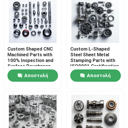
Σχετικά με εμάς
Επισκεψή εργοστασίου
Custom Shaped CNC
Custom L-Shaped
Έλεγχος ποιότητας
Machined Parts with
Steel Sheet Metal
100% Inspection and
Stamping Parts with
Surface Roughness
ISO9001 Certification
Επικοινωνήστε μαζί μας
Min Ra 0.1~3.2
in Customized Sizes
Αποστολή
Αποστολή
Precision Mechanical
and Colors
Parts
ερώτησης
ερώτησης
Ειδήσεις
Ανταλλακτικά κατεργασμένα με Cnc
Ανταλλακτικά φρέζας CNC