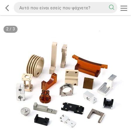
2
/
3