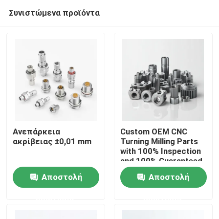
Συνιστώμενα προϊόντα
Ανεπάρκεια
Custom OEM CNC
ακρίβειας ±0,01 mm
Turning Milling Parts
with 100% Inspection
Σπίτι
and 100% Guaranteed
Precision CNC
Αποστολή
Αποστολή
Machined Parts
Προϊόντα
ερώτησης
ερώτησης
Βίντεο