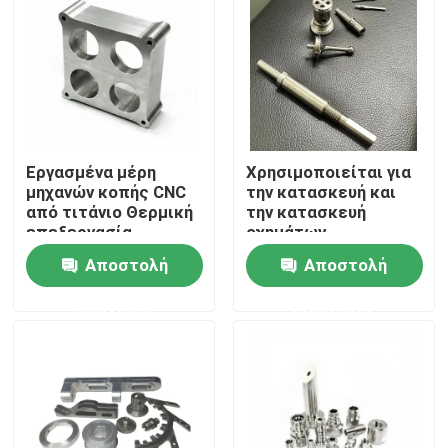
Σχετικά με εμάς
Επισκεψή εργοστασίου
Εργασμένα μέρη
Χρησιμοποιείται για
Έλεγχος ποιότητας
μηχανών κοπής CNC
την κατασκευή και
από τιτάνιο Θερμική
την κατασκευή
επεξεργασία
οχημάτων.
Επικοινωνήστε μαζί μας
Αποστολή
Αποστολή
ερώτησης
ερώτησης
Ειδήσεις
Ανταλλακτικά κατεργασμένα με Cnc
Ανταλλακτικά φρέζας CNC