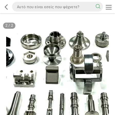
2
/
2