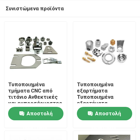
Συνιστώμενα προϊόντα
Τυποποιημένα
Τυποποιημένα
τμήματα CNC από
εξαρτήματα
τιτάνιο Ανθεκτικές
Τυποποιημένα
Σπίτι
και ευπροσάρμοστες
εξαρτήματα
λύσεις με θερμική
Τυποποιημένα
Αποστολή
Αποστολή
επεξεργασία
εξαρτήματα
Προϊόντα
αναψύκνωσης /
Τυποποιημένα
ερώτησης
ερώτησης
κανονικοποίησης
εξαρτήματα
Βίντεο