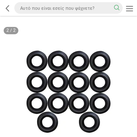
2
/
2