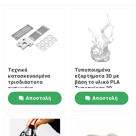
Τεχνικά
Τυποποιημένα
κατασκευασμένα
εξαρτήματα 3D με
τρισδιάστατα
βάση το υλικό PLA
τυπωμένα
Τυποποίηση 3D
εξαρτήματα
πλαστικών
Σπίτι
Αποστολή
Αποστολή
βιομηχανικής
εξαρτημάτων με
ποιότητας
ανθρακωρισμό
ερώτησης
ερώτησης
προσαρμοσμένα
Προϊόντα
Βίντεο