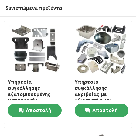
Συνιστώμενα προϊόντα
Υπηρεσία
Υπηρεσία
συγκόλλησης
συγκόλλησης
εξατομικευμένης
ακριβείας με
Σπίτι
κατασκευής
αξιοπιστία και
ακρίβεια για διάφορα
Αποστολή
Αποστολή
υλικά
Προϊόντα
ερώτησης
ερώτησης
Βίντεο