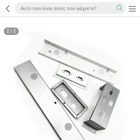
2
/
2