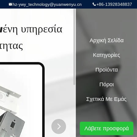
hz-ywy_technology@yuanwenyu.cn
+86-13928348837
ένη υπηρεσία
τητας
Αρχική Σελίδα
Κατηγορίες
Προϊόντα
Πόροι
Σχετικά Με Εμάς
Λάβετε προσφορά