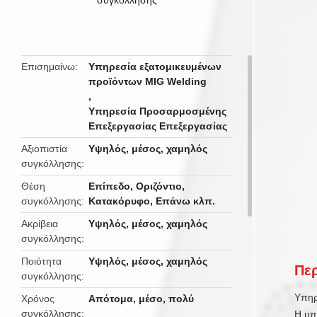
butto
Επισημαίνω
Υπηρεσία εξατομικευμένων
προϊόντων MIG Welding
,
Υπηρεσία Προσαρμοσμένης
Επεξεργασίας Επεξεργασίας
Αξιοπιστία
Υψηλός, μέσος, χαμηλός
συγκόλλησης
Θέση
Επίπεδο, Οριζόντιο,
συγκόλλησης
Κατακόρυφο, Επάνω κλπ.
Ακρίβεια
Υψηλός, μέσος, χαμηλός
συγκόλλησης
Ποιότητα
Υψηλός, μέσος, χαμηλός
Περ
συγκόλλησης
Υπηρ
Χρόνος
Απότομα, μέσο, πολύ
συγκόλλησης
Η υπ