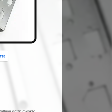
button
στε
αθμού για τις ανάγκες