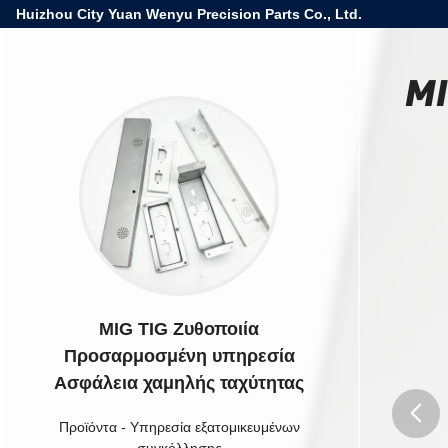
Huizhou City Yuan Wenyu Precision Parts Co., Ltd.
MI
MIG TIG Ζυθοποιία
Προσαρμοσμένη υπηρεσία
Ασφάλεια χαμηλής ταχύτητας
Προϊόντα
-
Υπηρεσία εξατομικευμένων
συγκόλλησης