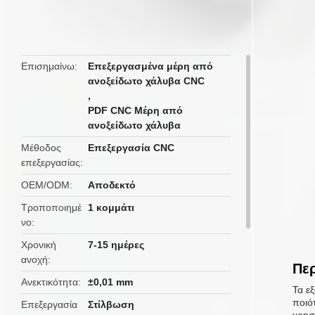
butto
Επισημαίνω
Επεξεργασμένα μέρη από
ανοξείδωτο χάλυβα CNC
,
PDF CNC Μέρη από
ανοξείδωτο χάλυβα
Μέθοδος
Επεξεργασία CNC
επεξεργασίας
OEM/ODM
Αποδεκτό
Τροποποιημέ
1 κομμάτι
νο
Χρονική
7-15 ημέρες
ανοχή
Περ
Ανεκτικότητα
±0,01 mm
Τα ε
ποιό
Επεξεργασία
Στίλβωση