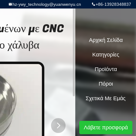
hz-ywy_technology@yuanwenyu.cn
+86-13928348837
σμένων με CNC
ο χάλυβα
Αρχική Σελίδα
Κατηγορίες
Προϊόντα
Πόροι
Σχετικά Με Εμάς
Λάβετε προσφορά