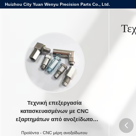
Huizhou City Yuan Wenyu Precision Parts Co., Ltd.
Τε
Τεχνική επεξεργασία
κατασκευασμένων με CNC
εξαρτημάτων από ανοξείδωτο
χάλυβα
Προϊόντα
-
CNC μέρη ανοξείδωτου