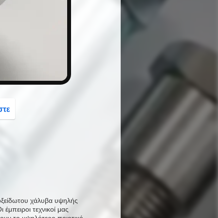
button
στε
οξείδωτου χάλυβα υψηλής
 έμπειροι τεχνικοί μας