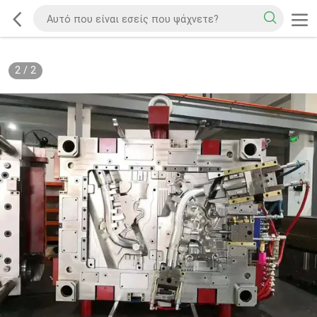
2
/
2