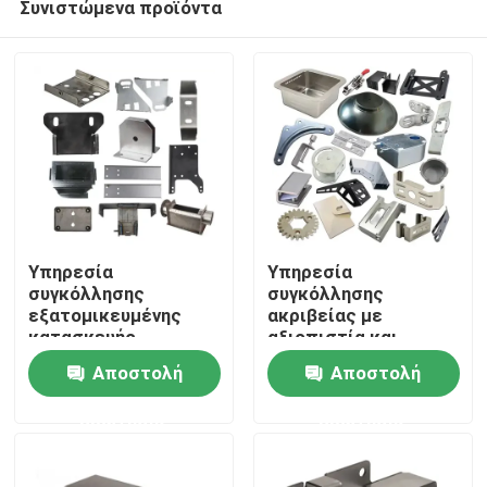
Συνιστώμενα προϊόντα
Υπηρεσία
Υπηρεσία
συγκόλλησης
συγκόλλησης
εξατομικευμένης
ακριβείας με
κατασκευής
αξιοπιστία και
Σπίτι
ακρίβεια για διάφορα
Αποστολή
Αποστολή
υλικά
Προϊόντα
ερώτησης
ερώτησης
Βίντεο