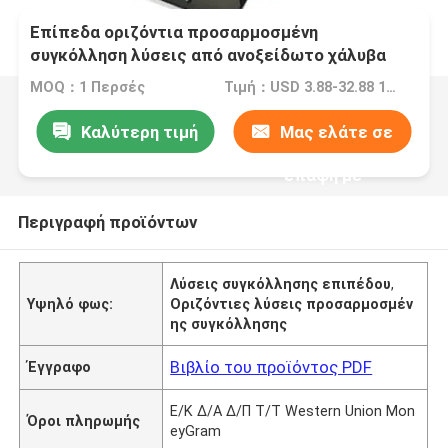
Επίπεδα οριζόντια προσαρμοσμένη
συγκόλληση λύσεις από ανοξείδωτο χάλυβα
MOQ：1 Περσές
Τιμή：USD 3.88-32.88 1 Perch/Perches
Καλύτερη τιμή
Μας ελάτε σε
επαφή με
Περιγραφή προϊόντων
Λύσεις συγκόλλησης επιπέδου
,
Υψηλό φως:
Οριζόντιες λύσεις προσαρμοσμέν
ης συγκόλλησης
Βιβλίο του προϊόντος PDF
Έγγραφο
Ε/Κ Δ/Α Δ/Π Τ/Τ Western Union Mon
Όροι πληρωμής
eyGram