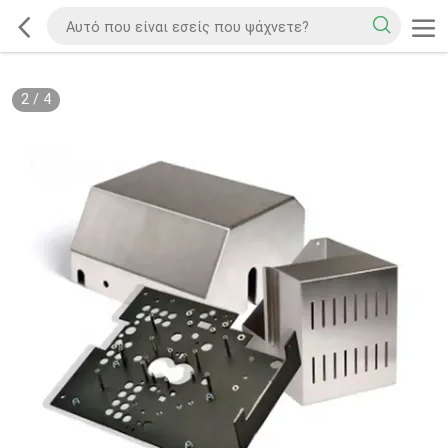
2
/
4