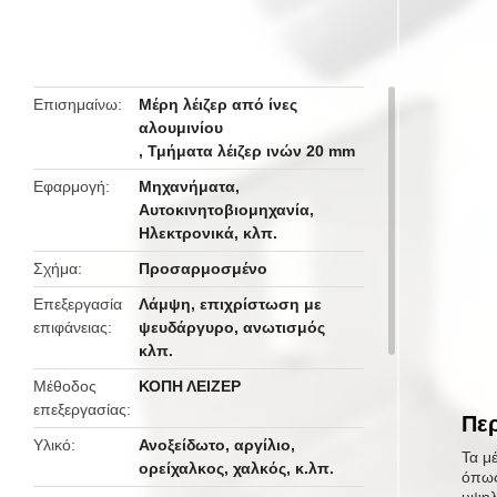
butto
Επισημαίνω
Μέρη λέιζερ από ίνες
αλουμινίου
,
Τμήματα λέιζερ ινών 20 mm
Εφαρμογή
Μηχανήματα,
Αυτοκινητοβιομηχανία,
Ηλεκτρονικά, κλπ.
Σχήμα
Προσαρμοσμένο
Επεξεργασία
Λάμψη, επιχρίστωση με
επιφάνειας
ψευδάργυρο, ανωτισμός
κλπ.
Μέθοδος
ΚΟΠΗ ΛΕΙΖΕΡ
επεξεργασίας
Περ
Υλικό
Ανοξείδωτο, αργίλιο,
Τα μ
ορείχαλκος, χαλκός, κ.λπ.
όπως