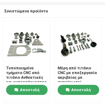
Συνιστώμενα προϊόντα
Τυποποιημένα
Μέρη από τιτάνιο
τμήματα CNC από
CNC με επεξεργασία
Σπίτι
τιτάνιο Ανθεκτικές
ακριβείας με
και ευπροσάρμοστες
αναψύκωση/
λύσεις με θερμική
ομαλοποίηση για
Προϊόντα
Αποστολή
Αποστολή
επεξεργασία
αεροδιαστημική
αναψύκνωσης /
κατασκευή
ερώτησης
ερώτησης
κανονικοποίησης
Βίντεο