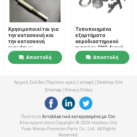
CNC γυρίζοντας μέρη άλεσης
Χρησιμοποιείται για
Τυποποιημένα
την κατασκευή και
εξαρτήματα
CNC μέρη ανοξείδωτου
την κατασκευή
αεροδιαστημικού
οχημάτων.
τιτανίου CNC Ανοχή
±0,01mm
CNC μέρη ορείχαλκου
Αποστολή
Αποστολή
ερώτησης
ερώτησης
CNC μέρη τιτανίου
Αρχική Σελίδα
Περίπου εμείς
επαφή
Desktop Site
Sitemap
Privacy Policy
Μέρη κοπής με λέιζερ
CNC μέρη σφράγισης
Ποιότητα
Ανταλλακτικά κατεργασμένα με Cnc
Κίνα εργοστάσιο.Copyright © 2026 Huizhou City
Yuan Wenyu Precision Parts Co., Ltd.. All Rights
3D Τυποποιημένα Μέρη
Reserved.