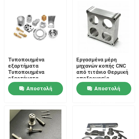
Σχετικά με εμάς
Επισκεψή εργοστασίου
Έλεγχος ποιότητας
Τυποποιημένα
Εργασμένα μέρη
εξαρτήματα
μηχανών κοπής CNC
Τυποποιημένα
από τιτάνιο Θερμική
Επικοινωνήστε μαζί μας
εξαρτήματα
επεξεργασία
Τυποποιημένα
Αποστολή
Αποστολή
εξαρτήματα
Ειδήσεις
Τυποποιημένα
ερώτησης
ερώτησης
εξαρτήματα
Ανταλλακτικά κατεργασμένα με Cnc
Ανταλλακτικά φρέζας CNC