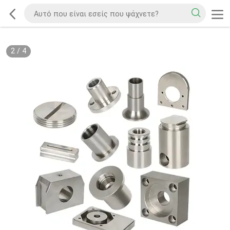
2
/
4