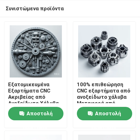
Συνιστώμενα προϊόντα
Εξατομικευμένα
100% επιθεώρηση
Εξαρτήματα CNC
CNC εξαρτήματα από
Ακριβείας από
ανοξείδωτο χάλυβα
Σπίτι
Ανοξείδωτο Χάλυβα
Μεταφορά από
για Βέλτιστη
θάλασσα/αεροπορία/
Αποστολή
Αποστολή
Απόδοση και
έκφραση για
Προϊόντα
Μηχανική Ακριβείας
πρότυπα
ερώτησης
ερώτησης
Βίντεο