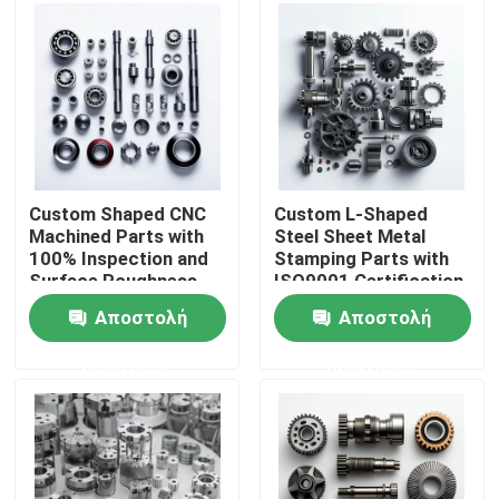
Σχετικά με εμάς
Επισκεψή εργοστασίου
Έλεγχος ποιότητας
Custom Shaped CNC
Custom L-Shaped
Machined Parts with
Steel Sheet Metal
100% Inspection and
Stamping Parts with
Επικοινωνήστε μαζί μας
Surface Roughness
ISO9001 Certification
Min Ra 0.1~3.2
in Customized Sizes
Αποστολή
Αποστολή
Precision Mechanical
and Colors
Ειδήσεις
Parts
ερώτησης
ερώτησης
Ανταλλακτικά κατεργασμένα με Cnc
Ανταλλακτικά φρέζας CNC