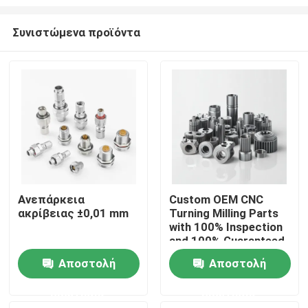
ατμοσφαιρικής
ατμοσφαιρικής
Συνιστώμενα προϊόντα
ατμοσφαιρικής
ατμοσφαιρικής
ατμοσφαιρικής
ατμοσφαιρικής
ατμοσφαιρικής ατμόσφαιρας
Ανεπάρκεια
Custom OEM CNC
ακρίβειας ±0,01 mm
Turning Milling Parts
Σπίτι
with 100% Inspection
and 100% Guaranteed
Precision CNC
Προϊόντα
Αποστολή
Αποστολή
Machined Parts
ερώτησης
ερώτησης
Βίντεο