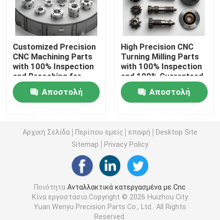
CNC γυρίζοντας μέρη άλεσης
Customized Precision
High Precision CNC
CNC Machining Parts
Turning Milling Parts
CNC μέρη ανοξείδωτου
with 100% Inspection
with 100% Inspection
and Broaching for
and 100% Guaranteed
Stainless Steel and
for Small Orders
CNC μέρη ορείχαλκου
Αποστολή
Αποστολή
Aluminum
Accepted
ερώτησης
ερώτησης
CNC μέρη τιτανίου
Αρχική Σελίδα
Περίπου εμείς
επαφή
Desktop Site
Sitemap
Privacy Policy
Μέρη κοπής με λέιζερ
CNC μέρη σφράγισης
Ποιότητα
Ανταλλακτικά κατεργασμένα με Cnc
Κίνα εργοστάσιο.Copyright © 2026 Huizhou City
Yuan Wenyu Precision Parts Co., Ltd.. All Rights
3D Τυποποιημένα Μέρη
Reserved.